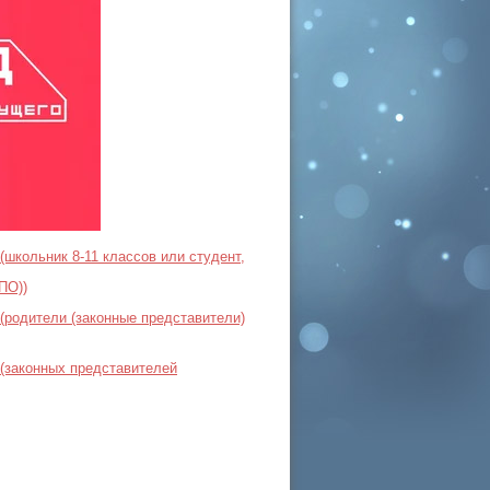
школьник 8-11 классов или студент,
ПО))
(родители (законные представители)
 (законных представителей