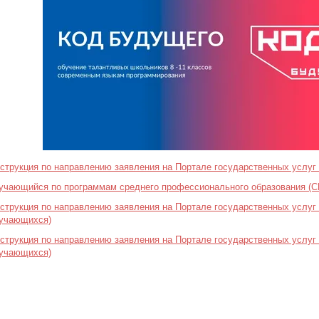
струкция по направлению заявления на Портале государственных услуг (
учающийся по программам среднего профессионального образования (С
струкция по направлению заявления на Портале государственных услуг 
учающихся)
струкция по направлению заявления на Портале государственных услуг
учающихся)