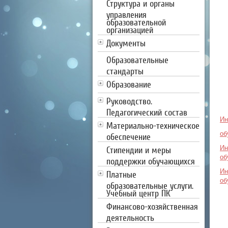
Структура и органы
управления
образовательной
организацией
Документы
Образовательные
стандарты
Образование
Руководство.
Педагогический состав
Ин
Материально-техническое
об
обеспечение
Ин
Стипендии и меры
об
поддержки обучающихся
Ин
Платные
об
образовательные услуги.
Учебный центр ПК
Финансово-хозяйственная
деятельность