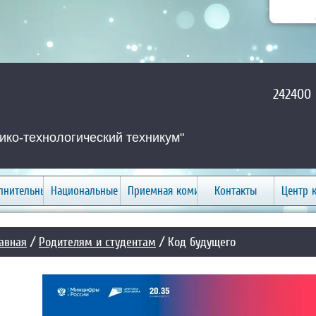
242400 
ко-технологический техникум"
лнительные услуги
Национальные проекты
Приемная комиссия
Контакты
Центр 
авная
/
Родителям и студентам
/ Код будущего