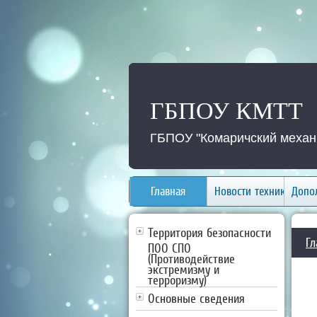
ГБПОУ КМТТ
ГБПОУ "Комаричский механи
Главная
Новости техникума
Допо
Территория безопасности
Гл
ПОО СПО
(Противодействие
экстремизму и
терроризму)
Основные сведения