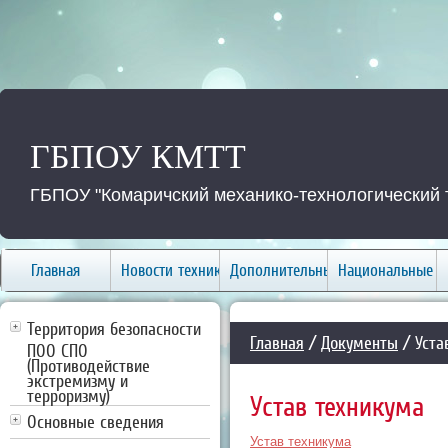
ГБПОУ КМТТ
ГБПОУ "Комаричский механико-технологический 
Главная
Новости техникума
Дополнительные услуги
Национальные п
Территория безопасности
Главная
/
Документы
/ Уста
ПОО СПО
(Противодействие
экстремизму и
терроризму)
Устав техникума
Основные сведения
Устав техникума